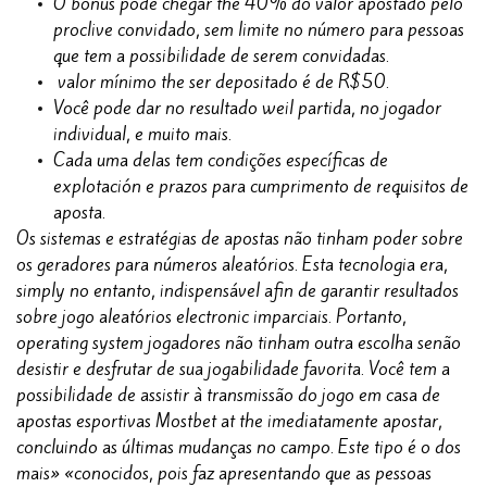
O bónus pode chegar the 40% do valor apostado pelo
proclive convidado, sem limite no número para pessoas
que tem a possibilidade de serem convidadas.
valor mínimo the ser depositado é de R$50.
Você pode dar no resultado weil partida, no jogador
individual, e muito mais.
Cada uma delas tem condições específicas de
explotación e prazos para cumprimento de requisitos de
aposta.
Os sistemas e estratégias de apostas não tinham poder sobre
os geradores para números aleatórios. Esta tecnologia era,
simply no entanto, indispensável afin de garantir resultados
sobre jogo aleatórios electronic imparciais. Portanto,
operating system jogadores não tinham outra escolha senão
desistir e desfrutar de sua jogabilidade favorita. Você tem a
possibilidade de assistir à transmissão do jogo em casa de
apostas esportivas Mostbet at the imediatamente apostar,
concluindo as últimas mudanças no campo. Este tipo é o dos
mais» «conocidos, pois faz apresentando que as pessoas