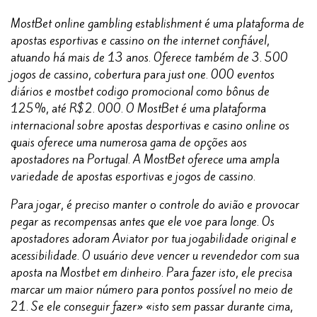
MostBet online gambling establishment é uma plataforma de
apostas esportivas e cassino on the internet confiável,
atuando há mais de 13 anos. Oferece também de 3. 500
jogos de cassino, cobertura para just one. 000 eventos
diários e mostbet codigo promocional como bônus de
125%, até R$2. 000. O MostBet é uma plataforma
internacional sobre apostas desportivas e casino online os
quais oferece uma numerosa gama de opções aos
apostadores na Portugal. A MostBet oferece uma ampla
variedade de apostas esportivas e jogos de cassino.
Para jogar, é preciso manter o controle do avião e provocar
pegar as recompensas antes que ele voe para longe. Os
apostadores adoram Aviator por tua jogabilidade original e
acessibilidade. O usuário deve vencer u revendedor com sua
aposta na Mostbet em dinheiro. Para fazer isto, ele precisa
marcar um maior número para pontos possível no meio de
21. Se ele conseguir fazer» «isto sem passar durante cima,