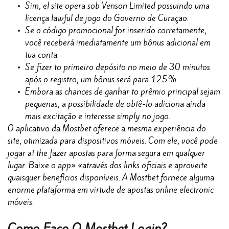
Sim, el site opera sob Venson Limited possuindo uma
licença lawful de jogo do Governo de Curaçao.
Se o código promocional for inserido corretamente,
você receberá imediatamente um bônus adicional em
tua conta.
Se fizer to primeiro depósito no meio de 30 minutos
após o registro, um bônus será para 125%.
Embora as chances de ganhar to prêmio principal sejam
pequenas, a possibilidade de obtê-lo adiciona ainda
mais excitação e interesse simply no jogo.
O aplicativo da Mostbet oferece a mesma experiência do
site, otimizada para dispositivos móveis. Com ele, você pode
jogar at the fazer apostas para forma segura em qualquer
lugar. Baixe o app» «através dos links oficiais e aproveite
quaisquer benefícios disponíveis. A Mostbet fornece alguma
enorme plataforma em virtude de apostas online electronic
móveis.
Como Faço O Mostbet Login?