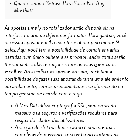
Quanto Tempo Retraso Para Sacar Not Any
Mostbet?
As apostas simply no totalizador estão disponíveis na
interface no ano de diferentes formatos. Para ganhar, você
necessita apostar em 15 eventos e atinar pelo menos 9
deles. Aqui você tem a possibilidade de combinar várias
partidas num único bilhete e as probabilidades totais serão
the soma de todas as opções sobre apostas que» «você
escolher. Ao escolher as apostas ao vivo, você tem a
possibilidade de fazer suas apostas durante uma alejamiento
em andamento, com as probabilidades transformando em
tempo genuine de acordo com o jogo.
A MostBet utiliza criptografia SSL, servidores do
megaupload seguros e verificações regulares para
resguardar dados dos utilizadores.
A secção de slot machines casino é uma das mais
completas do mercado, apresentando centenas de