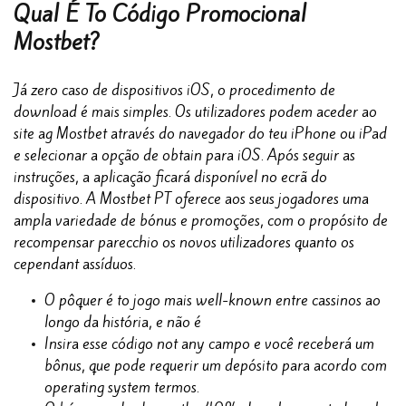
Qual É To Código Promocional
Mostbet?
Já zero caso de dispositivos iOS, o procedimento de
download é mais simples. Os utilizadores podem aceder ao
site ag Mostbet através do navegador do teu iPhone ou iPad
e selecionar a opção de obtain para iOS. Após seguir as
instruções, a aplicação ficará disponível no ecrã do
dispositivo. A Mostbet PT oferece aos seus jogadores uma
ampla variedade de bónus e promoções, com o propósito de
recompensar parecchio os novos utilizadores quanto os
cependant assíduos.
O pôquer é to jogo mais well-known entre cassinos ao
longo da história, e não é
Insira esse código not any campo e você receberá um
bônus, que pode requerir um depósito para acordo com
operating system termos.