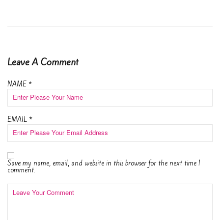
Leave A Comment
NAME
*
EMAIL
*
Save my name, email, and website in this browser for the next time I
comment.