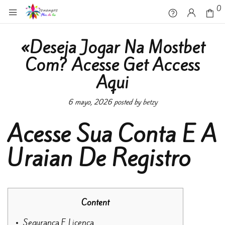
0
0
«Deseja Jogar Na Mostbet
Com? Acesse Get Access
Aqui
6 mayo, 2026
posted by
betzy
Acesse Sua Conta E A
Uraian De Registro
Content
Segurança E Licença