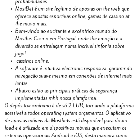
probabilidades.
MostBet é um site legítimo de apostas on the web que
oferece apostas esportivas online, games de cassino at
the muito mais.
Bem-vindo ao excitante e excêntrico mundo do
Mostbet Casino em Portugal, onde the emoção e a
diversão se entrelaçam numa incrível sinfonia sobre
jogo!
cassinos online.
A software é intuitiva electronic responsiva, garantindo
navegação suave mesmo em conexões de internet mais
lentas.
Abaixo estão as principais práticas de segurança
implementadas mhh nossa plataforma.
O depósito» «mínimo é de só 2 EUR, tornando a plataforma
acessível a todos operating system orçamentos. O aplicativo
de apostas móveis da Mostbets está disponível para down
load e é utilizado em dispositivos móveis que executam os
sistemas operacionais Android e iOS, desta maneira como