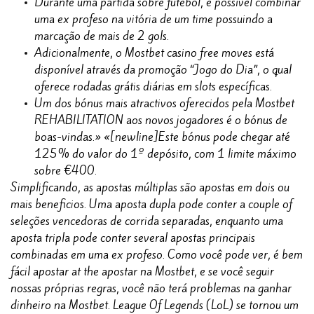
Durante uma partida sobre futebol, é possível combinar
uma ex profeso na vitória de um time possuindo a
marcação de mais de 2 gols.
Adicionalmente, o Mostbet casino free moves está
disponível através da promoção “Jogo do Dia”, o qual
oferece rodadas grátis diárias em slots específicas.
Um dos bónus mais atractivos oferecidos pela Mostbet
REHABILITATION aos novos jogadores é o bónus de
boas-vindas.» «[newline]Este bónus pode chegar até
125% do valor do 1º depósito, com 1 limite máximo
sobre €400.
Simplificando, as apostas múltiplas são apostas em dois ou
mais beneficios. Uma aposta dupla pode conter a couple of
seleções vencedoras de corrida separadas, enquanto uma
aposta tripla pode conter several apostas principais
combinadas em uma ex profeso. Como você pode ver, é bem
fácil apostar at the apostar na Mostbet, e se você seguir
nossas próprias regras, você não terá problemas na ganhar
dinheiro na Mostbet. League Of Legends (LoL) se tornou um