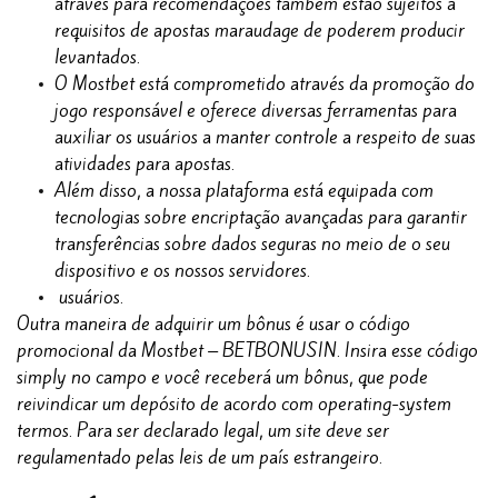
através para recomendações também estão sujeitos a
requisitos de apostas maraudage de poderem producir
levantados.
O Mostbet está comprometido através da promoção do
jogo responsável e oferece diversas ferramentas para
auxiliar os usuários a manter controle a respeito de suas
atividades para apostas.
Além disso, a nossa plataforma está equipada com
tecnologias sobre encriptação avançadas para garantir
transferências sobre dados seguras no meio de o seu
dispositivo e os nossos servidores.
usuários.
Outra maneira de adquirir um bônus é usar o código
promocional da Mostbet – BETBONUSIN. Insira esse código
simply no campo e você receberá um bônus, que pode
reivindicar um depósito de acordo com operating-system
termos. Para ser declarado legal, um site deve ser
regulamentado pelas leis de um país estrangeiro.