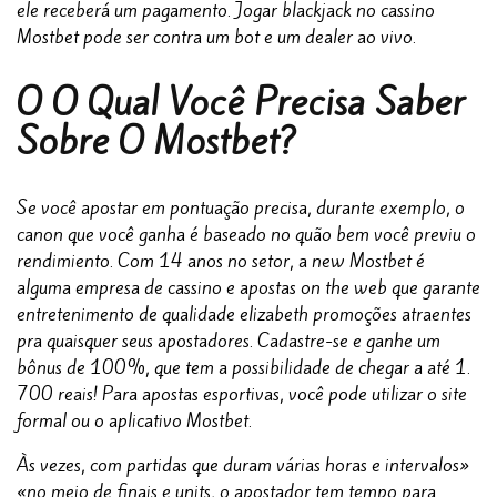
ele receberá um pagamento. Jogar blackjack no cassino
Mostbet pode ser contra um bot e um dealer ao vivo.
O O Qual Você Precisa Saber
Sobre O Mostbet?
Se você apostar em pontuação precisa, durante exemplo, o
canon que você ganha é baseado no quão bem você previu o
rendimiento. Com 14 anos no setor, a new Mostbet é
alguma empresa de cassino e apostas on the web que garante
entretenimento de qualidade elizabeth promoções atraentes
pra quaisquer seus apostadores. Cadastre-se e ganhe um
bônus de 100%, que tem a possibilidade de chegar a até 1.
700 reais! Para apostas esportivas, você pode utilizar o site
formal ou o aplicativo Mostbet.
Às vezes, com partidas que duram várias horas e intervalos»
«no meio de finais e units, o apostador tem tempo para