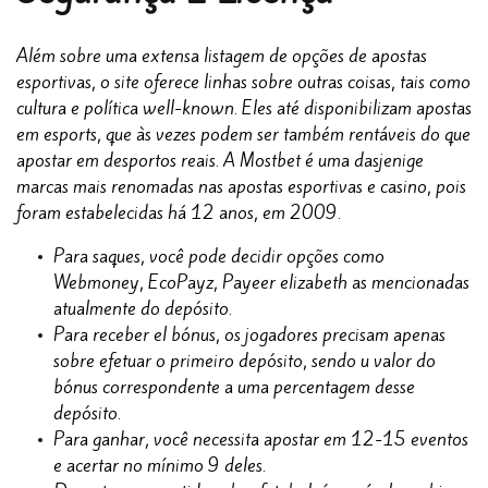
Além sobre uma extensa listagem de opções de apostas
esportivas, o site oferece linhas sobre outras coisas, tais como
cultura e política well-known. Eles até disponibilizam apostas
em esports, que às vezes podem ser também rentáveis do que
apostar em desportos reais. A Mostbet é uma dasjenige
marcas mais renomadas nas apostas esportivas e casino, pois
foram estabelecidas há 12 anos, em 2009.
Para saques, você pode decidir opções como
Webmoney, EcoPayz, Payeer elizabeth as mencionadas
atualmente do depósito.
Para receber el bónus, os jogadores precisam apenas
sobre efetuar o primeiro depósito, sendo u valor do
bónus correspondente a uma percentagem desse
depósito.
Para ganhar, você necessita apostar em 12-15 eventos
e acertar no mínimo 9 deles.