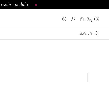
to sobre pedido.
0
Lista de deseos -
Bag: (
0
)
Bag: (
0
)
CONTÁCTANOS
SEARCH