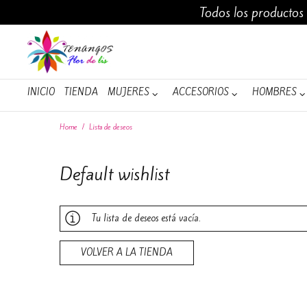
Todos los productos
INICIO
TIENDA
INICIO
TIENDA
MUJERES
ACCESORIOS
HOMBRES
Home
/
Lista de deseos
Default wishlist
Tu lista de deseos está vacía.
VOLVER A LA TIENDA