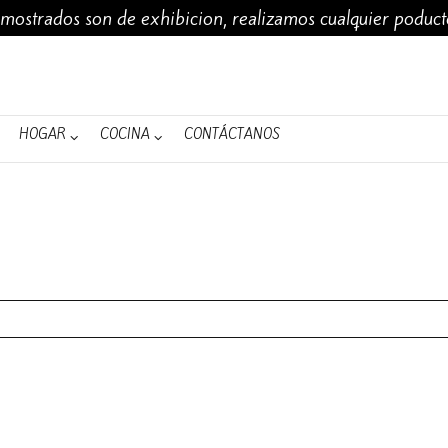
 mostrados son de exhibicion, realizamos cualquier poduc
MUJERES
ACCESORIOS
HOMBRES
HOGAR
COCINA
HOGAR
COCINA
CONTÁCTANOS