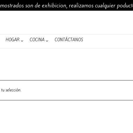
 mostrados son de exhibicion, realizamos cualquier poduc
MUJERES
ACCESORIOS
HOMBRES
HOGAR
COCINA
HOGAR
COCINA
CONTÁCTANOS
tu selección.