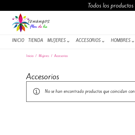
Todos los productos
INICIO
TIENDA
INICIO
TIENDA
MUJERES
ACCESORIOS
HOMBRES
Inicio
/
Mujeres
/
Accesorios
Accesorios
No se han encontrado productos que coincidan con 