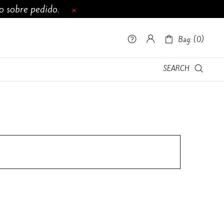
to sobre pedido.
0
Lista de deseos -
Bag: (
0
)
Bag: (
0
)
CONTÁCTANOS
SEARCH