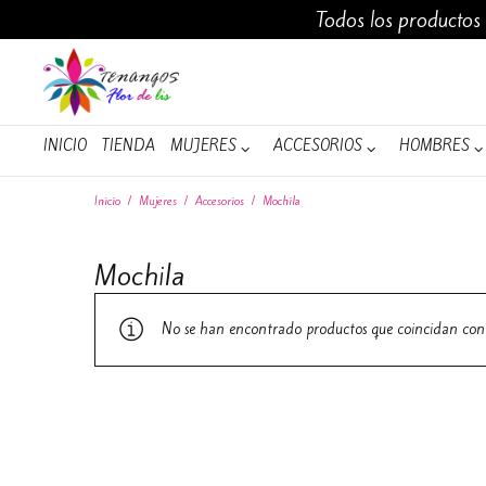
Todos los productos
INICIO
TIENDA
INICIO
TIENDA
MUJERES
ACCESORIOS
HOMBRES
Inicio
/
Mujeres
/
Accesorios
/
Mochila
Mochila
No se han encontrado productos que coincidan con 