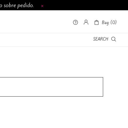
to sobre pedido.
0
Lista de deseos -
Bag: (
0
)
Bag: (
0
)
CONTÁCTANOS
SEARCH