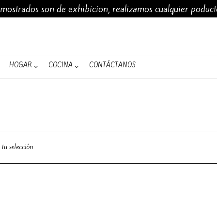
 mostrados son de exhibicion, realizamos cualquier poduc
MUJERES
ACCESORIOS
HOMBRES
HOGAR
COCINA
HOGAR
COCINA
CONTÁCTANOS
tu selección.