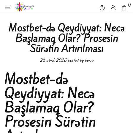
0
0
Mostbet-də Qeydiyyat: Necə
Başlamaq Olar? Prosesin
Sürətin Artırılması
21 abril, 2026
posted by
betzy
Mostbet-də
Qeydiyyat: Necə
Başlamaq Olar?
Prosesin Sürətin