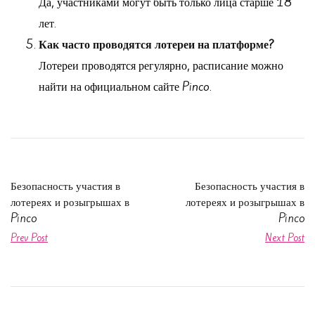
Да, участниками могут быть только лица старше 18
лет.
Как часто проводятся лотереи на платформе?
Лотереи проводятся регулярно, расписание можно
найти на официальном сайте Pinco.
Безопасность участия в
Безопасность участия в
лотереях и розыгрышах в
лотереях и розыгрышах в
Pinco
Pinco
Prev Post
Next Post