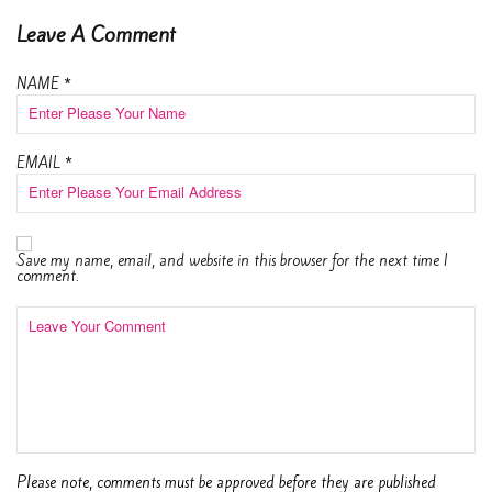
Leave A Comment
NAME
*
EMAIL
*
Save my name, email, and website in this browser for the next time I
comment.
Please note, comments must be approved before they are published