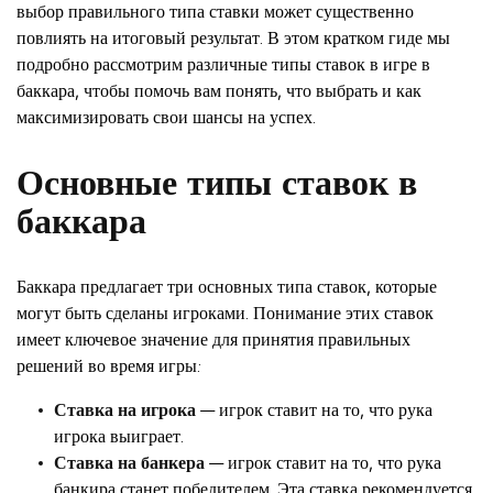
выбор правильного типа ставки может существенно
повлиять на итоговый результат. В этом кратком гиде мы
подробно рассмотрим различные типы ставок в игре в
баккара, чтобы помочь вам понять, что выбрать и как
максимизировать свои шансы на успех.
Основные типы ставок в
баккара
Баккара предлагает три основных типа ставок, которые
могут быть сделаны игроками. Понимание этих ставок
имеет ключевое значение для принятия правильных
решений во время игры:
Ставка на игрока
— игрок ставит на то, что рука
игрока выиграет.
Ставка на банкера
— игрок ставит на то, что рука
банкира станет победителем. Эта ставка рекомендуется