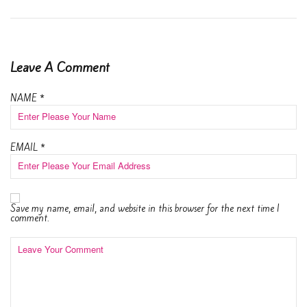
Leave A Comment
NAME
*
EMAIL
*
Save my name, email, and website in this browser for the next time I
comment.