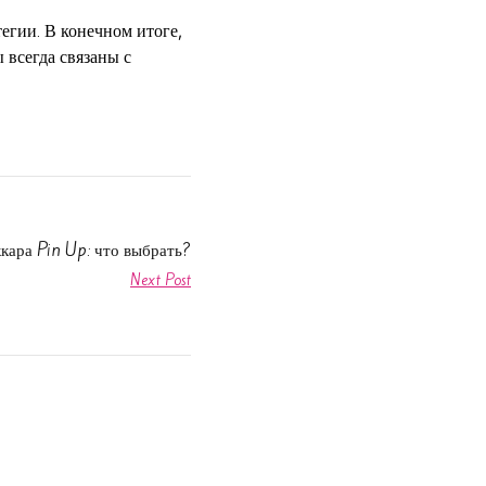
егии. В конечном итоге,
 всегда связаны с
ккара Pin Up: что выбрать?
Next Post