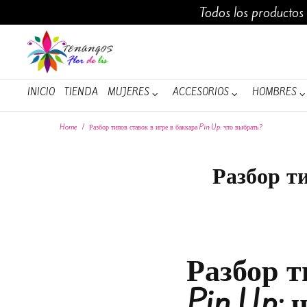
Todos los productos
INICIO
TIENDA
INICIO
TIENDA
MUJERES
ACCESORIOS
HOMBRES
Home
/
Разбор типов ставок в игре в баккара Pin Up: что выбрать?
Разбор ти
Разбор т
Pin Up: 