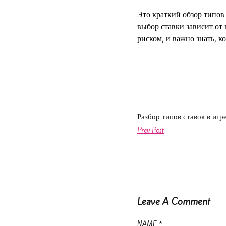
Это краткий обзор типов 
выбор ставки зависит от
риском, и важно знать, ко
Разбор типов ставок в игр
Prev Post
Leave A Comment
NAME
*