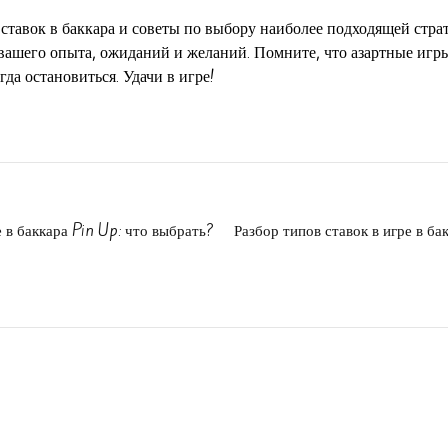
ставок в баккара и советы по выбору наиболее подходящей страт
 вашего опыта, ожиданий и желаний. Помните, что азартные игры
гда остановиться. Удачи в игре!
е в баккара Pin Up: что выбрать?
Разбор типов ставок в игре в ба