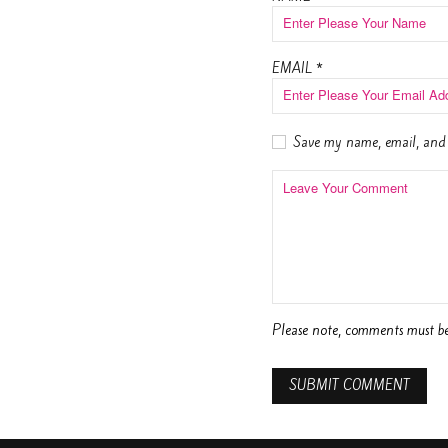
EMAIL
*
Save my name, email, and w
Please note, comments must be