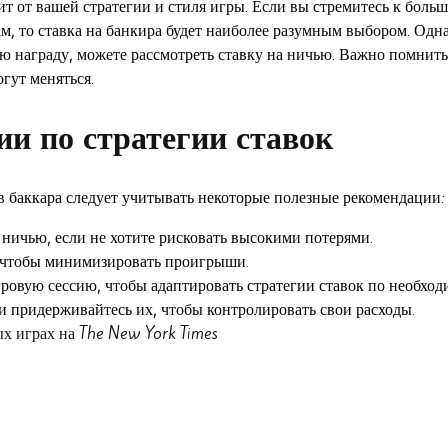
ит от вашей стратегии и стиля игры. Если вы стремитесь к боль
 то ставка на банкира будет наиболее разумным выбором. Одна
ю награду, можете рассмотреть ставку на ничью. Важно помнить,
гут меняться.
и по стратегии ставок
в баккара следует учитывать некоторые полезные рекомендации:
 ничью, если не хотите рисковать высокими потерями.
, чтобы минимизировать проигрыши.
ровую сессию, чтобы адаптировать стратегии ставок по необход
и придерживайтесь их, чтобы контролировать свои расходы.
ых играх на The New York Times