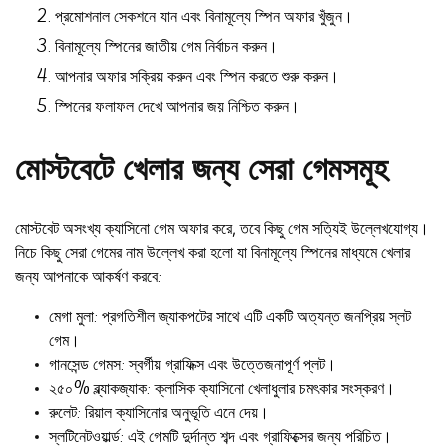
প্রমোশনাল সেকশনে যান এবং বিনামূল্যে স্পিন অফার খুঁজুন।
বিনামূল্যে স্পিনের জাতীয় গেম নির্বাচন করুন।
আপনার অফার সক্রিয় করুন এবং স্পিন করতে শুরু করুন।
স্পিনের ফলাফল দেখে আপনার জয় নিশ্চিত করুন।
মোস্টবেটে খেলার জন্য সেরা গেমসমূহ
মোস্টবেট অসংখ্য ক্যাসিনো গেম অফার করে, তবে কিছু গেম সত্যিই উল্লেখযোগ্য।
নিচে কিছু সেরা গেমের নাম উল্লেখ করা হলো যা বিনামূল্যে স্পিনের মাধ্যমে খেলার
জন্য আপনাকে আকর্ষণ করবে:
মেগা মুলা: প্রগতিশীল জ্যাকপটের সাথে এটি একটি অত্যন্ত জনপ্রিয় স্লট
গেম।
গানসেন্ড গেমস: স্বর্গীয় গ্রাফিক্স এবং উত্তেজনাপূর্ণ প্লট।
২৫০% ব্ল্যাকজ্যাক: ক্লাসিক ক্যাসিনো খেলাধুলার চমৎকার সংস্করণ।
রুলেট: রিয়াল ক্যাসিনোর অনুভূতি এনে দেয়।
স্লটিনেটওয়ার্ল্ড: এই গেমটি দুর্দান্ত শব্দ এবং গ্রাফিক্সের জন্য পরিচিত।