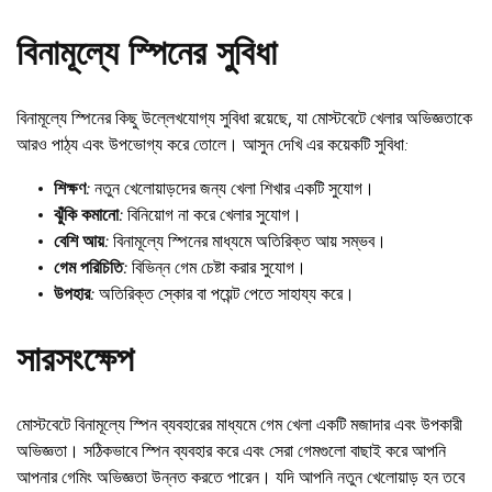
বিনামূল্যে স্পিনের সুবিধা
বিনামূল্যে স্পিনের কিছু উল্লেখযোগ্য সুবিধা রয়েছে, যা মোস্টবেটে খেলার অভিজ্ঞতাকে
আরও পাঠ্য এবং উপভোগ্য করে তোলে। আসুন দেখি এর কয়েকটি সুবিধা:
শিক্ষণ:
নতুন খেলোয়াড়দের জন্য খেলা শিখার একটি সুযোগ।
ঝুঁকি কমানো:
বিনিয়োগ না করে খেলার সুযোগ।
বেশি আয়:
বিনামূল্যে স্পিনের মাধ্যমে অতিরিক্ত আয় সম্ভব।
গেম পরিচিতি:
বিভিন্ন গেম চেষ্টা করার সুযোগ।
উপহার:
অতিরিক্ত স্কোর বা পয়েন্ট পেতে সাহায্য করে।
সারসংক্ষেপ
মোস্টবেটে বিনামূল্যে স্পিন ব্যবহারের মাধ্যমে গেম খেলা একটি মজাদার এবং উপকারী
অভিজ্ঞতা। সঠিকভাবে স্পিন ব্যবহার করে এবং সেরা গেমগুলো বাছাই করে আপনি
আপনার গেমিং অভিজ্ঞতা উন্নত করতে পারেন। যদি আপনি নতুন খেলোয়াড় হন তবে