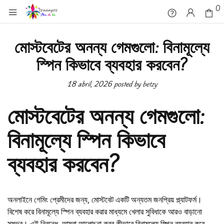
0
0
মোস্টবেটের অনন্য গেমগুলো: বিনামূল্যে
স্পিন কিভাবে ব্যবহার করবেন?
18 abril, 2026
posted by
betzy
মোস্টবেটের অনন্য গেমগুলো:
বিনামূল্যে স্পিন কিভাবে
ব্যবহার করবেন?
অনলাইনে গেমিং প্রেমীদের জন্য, মোস্টবেট একটি অন্যতম জনপ্রিয় প্ল্যাটফর্ম।
বিশেষ করে বিনামূল্যে স্পিন ব্যবহার করার মাধ্যমে খেলার সুবিধাকে আরও বাড়ানো
সম্ভব। এই নিবন্ধে, আমরা আলোচনা করব কীভাবে বিনামূল্যে স্পিন ব্যবহার করে