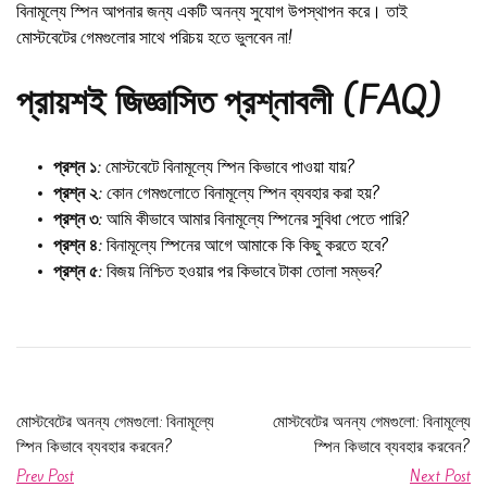
বিনামূল্যে স্পিন আপনার জন্য একটি অনন্য সুযোগ উপস্থাপন করে। তাই
মোস্টবেটের গেমগুলোর সাথে পরিচয় হতে ভুলবেন না!
প্রায়শই জিজ্ঞাসিত প্রশ্নাবলী (FAQ)
প্রশ্ন ১:
মোস্টবেটে বিনামূল্যে স্পিন কিভাবে পাওয়া যায়?
প্রশ্ন ২:
কোন গেমগুলোতে বিনামূল্যে স্পিন ব্যবহার করা হয়?
প্রশ্ন ৩:
আমি কীভাবে আমার বিনামূল্যে স্পিনের সুবিধা পেতে পারি?
প্রশ্ন ৪:
বিনামূল্যে স্পিনের আগে আমাকে কি কিছু করতে হবে?
প্রশ্ন ৫:
বিজয় নিশ্চিত হওয়ার পর কিভাবে টাকা তোলা সম্ভব?
মোস্টবেটের অনন্য গেমগুলো: বিনামূল্যে
মোস্টবেটের অনন্য গেমগুলো: বিনামূল্যে
স্পিন কিভাবে ব্যবহার করবেন?
স্পিন কিভাবে ব্যবহার করবেন?
Prev Post
Next Post