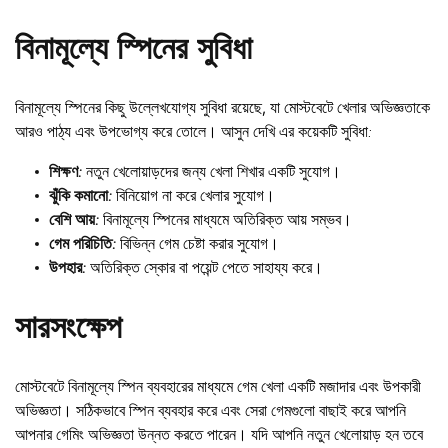
বিনামূল্যে স্পিনের সুবিধা
বিনামূল্যে স্পিনের কিছু উল্লেখযোগ্য সুবিধা রয়েছে, যা মোস্টবেটে খেলার অভিজ্ঞতাকে
আরও পাঠ্য এবং উপভোগ্য করে তোলে। আসুন দেখি এর কয়েকটি সুবিধা:
শিক্ষণ:
নতুন খেলোয়াড়দের জন্য খেলা শিখার একটি সুযোগ।
ঝুঁকি কমানো:
বিনিয়োগ না করে খেলার সুযোগ।
বেশি আয়:
বিনামূল্যে স্পিনের মাধ্যমে অতিরিক্ত আয় সম্ভব।
গেম পরিচিতি:
বিভিন্ন গেম চেষ্টা করার সুযোগ।
উপহার:
অতিরিক্ত স্কোর বা পয়েন্ট পেতে সাহায্য করে।
সারসংক্ষেপ
মোস্টবেটে বিনামূল্যে স্পিন ব্যবহারের মাধ্যমে গেম খেলা একটি মজাদার এবং উপকারী
অভিজ্ঞতা। সঠিকভাবে স্পিন ব্যবহার করে এবং সেরা গেমগুলো বাছাই করে আপনি
আপনার গেমিং অভিজ্ঞতা উন্নত করতে পারেন। যদি আপনি নতুন খেলোয়াড় হন তবে