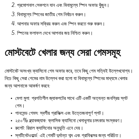
প্রমোশনাল সেকশনে যান এবং বিনামূল্যে স্পিন অফার খুঁজুন।
বিনামূল্যে স্পিনের জাতীয় গেম নির্বাচন করুন।
আপনার অফার সক্রিয় করুন এবং স্পিন করতে শুরু করুন।
স্পিনের ফলাফল দেখে আপনার জয় নিশ্চিত করুন।
মোস্টবেটে খেলার জন্য সেরা গেমসমূহ
মোস্টবেট অসংখ্য ক্যাসিনো গেম অফার করে, তবে কিছু গেম সত্যিই উল্লেখযোগ্য।
নিচে কিছু সেরা গেমের নাম উল্লেখ করা হলো যা বিনামূল্যে স্পিনের মাধ্যমে খেলার
জন্য আপনাকে আকর্ষণ করবে:
মেগা মুলা: প্রগতিশীল জ্যাকপটের সাথে এটি একটি অত্যন্ত জনপ্রিয় স্লট
গেম।
গানসেন্ড গেমস: স্বর্গীয় গ্রাফিক্স এবং উত্তেজনাপূর্ণ প্লট।
২৫০% ব্ল্যাকজ্যাক: ক্লাসিক ক্যাসিনো খেলাধুলার চমৎকার সংস্করণ।
রুলেট: রিয়াল ক্যাসিনোর অনুভূতি এনে দেয়।
স্লটিনেটওয়ার্ল্ড: এই গেমটি দুর্দান্ত শব্দ এবং গ্রাফিক্সের জন্য পরিচিত।