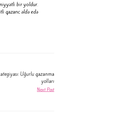
yyətli bir yoldur.
tli qazanc əldə edə
rategiyası: Uğurlu qazanma
yolları
Next Post