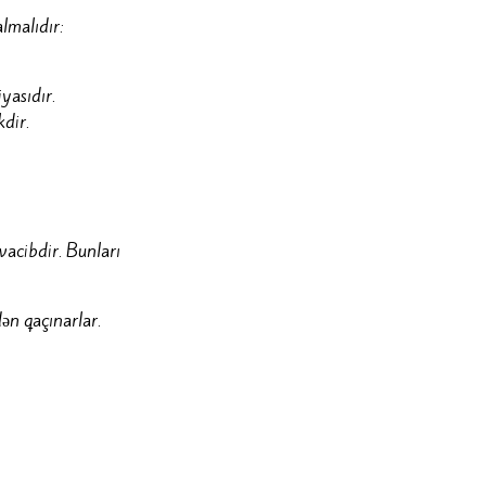
lmalıdır:
yasıdır.
dir.
vacibdir. Bunları
ən qaçınarlar.