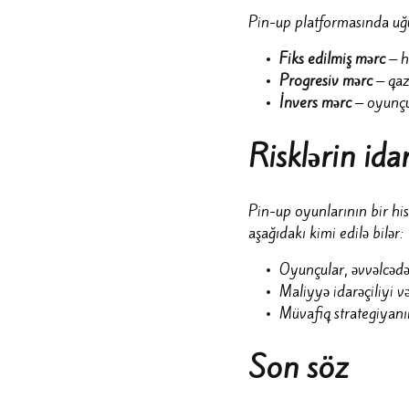
Pin-up platformasında uğu
Fiks edilmiş mərc
– h
Progresiv mərc
– qaz
İnvers mərc
– oyunçun
Risklərin ida
Pin-up oyunlarının bir his
aşağıdakı kimi edilə bilər:
Oyunçular, əvvəlcədə
Maliyyə idarəçiliyi v
Müvafiq strategiyan
Son söz