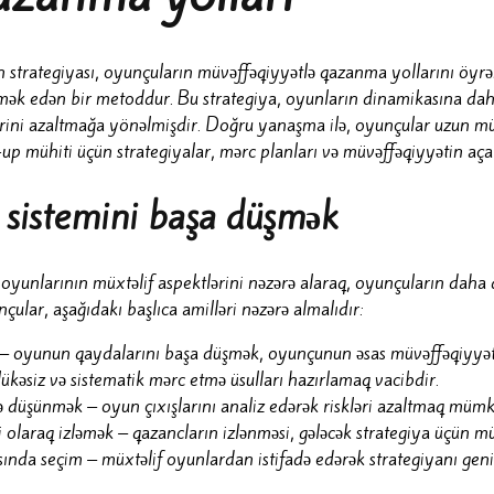
strategiyası, oyunçuların müvəffəqiyyətlə qazanma yollarını öyr
ömək edən bir metoddur. Bu strategiya, oyunların dinamikasına d
rini azaltmağa yönəlmişdir. Doğru yanaşma ilə, oyunçular uzun mü
-up mühiti üçün strategiyalar, mərc planları və müvəffəqiyyətin aça
sistemini başa düşmək
oyunlarının müxtəlif aspektlərini nəzərə alaraq, oyunçuların daha d
çular, aşağıdakı başlıca amilləri nəzərə almalıdır:
– oyunun qaydalarını başa düşmək, oyunçunun əsas müvəffəqiyyətin
lükəsiz və sistematik mərc etmə üsulları hazırlamaq vacibdir.
də düşünmək – oyun çıxışlarını analiz edərək riskləri azaltmaq müm
olaraq izləmək – qazancların izlənməsi, gələcək strategiya üçün mü
sında seçim – müxtəlif oyunlardan istifadə edərək strategiyanı geni