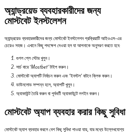
অ্যান্ড্রয়েড ব্যবহারকারীদের জন্য
মোস্টবেট ইনস্টলেশন
অ্যান্ড্রয়েড ব্যবহারকারীদের জন্য মোস্টবেট ইনস্টলেশন প্রক্রিয়াটি আইওএস-এর
চেয়েও সহজ। এখানে কিছু পদক্ষেপ দেওয়া হল যা আপনাকে অনুসরণ করতে হবে:
গুগল প্লে স্টোর খুলুন।
সার্চ বারে ‘Mostbet’ টাইপ করুন।
মোস্টবেট অ্যাপটি নির্বাচন করুন এবং ‘ইনস্টল’ বাটনে ক্লিক করুন।
ডাউনলোড সম্পন্ন হলে, অ্যাপটি খুলুন।
অ্যাকাউন্ট তৈরি করুন বা পূর্ববর্তী অ্যাকাউন্টে লগইন করুন।
মোস্টবেট অ্যাপ ব্যবহার করার কিছু সুবিধা
মোস্টবেট অ্যাপ ব্যবহার করলে বেশ কিছু সুবিধা পাওয়া যায়, যার মধ্যে উল্লেখযোগ্য