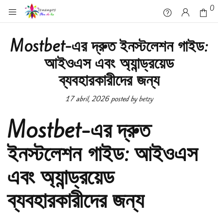
0
0
Mostbet-এর দ্রুত ইনস্টলেশন গাইড:
আইওএস এবং অ্যান্ড্রয়েড
ব্যবহারকারীদের জন্য
17 abril, 2026
posted by
betzy
Mostbet-এর দ্রুত
ইনস্টলেশন গাইড: আইওএস
এবং অ্যান্ড্রয়েড
ব্যবহারকারীদের জন্য