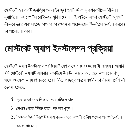
মোস্টবেট হল একটি জনপ্রিয় অনলাইন জুয়া প্ল্যাটফর্ম যা ব্যবহারকারীদের বিভিন্ন
ক্যাসিনো এবং স্পোর্টস বেটিং-এর সুবিধা দেয়। এই গাইডে আমরা মোস্টবেট অ্যাপটি
কীভাবে দ্রুত এবং সহজে আপনার আইওএস বা অ্যান্ড্রয়েড ডিভাইসে ইনস্টল করবেন
তা আলোচনা করব।
মোস্টবেট অ্যাপ ইনস্টলেশন প্রক্রিয়া
মোস্টবেট অ্যাপ ইনস্টলেশন প্রক্রিয়াটি বেশ সহজ এবং ব্যবহারকারী-বান্ধব। আপনি
যদি মোস্টবেট অ্যাপটি আপনার ডিভাইসে ইনস্টল করতে চান, তবে আপনাকে কিছু
সহজ পদক্ষেপ অনুসরণ করতে হবে। নিচে প্রদত্ত পদক্ষেপগুলির তালিকায় নির্দেশাবলী
দেওয়া হয়েছে:
প্রথমে আপনার ডিভাইসের সেটিংসে যান।
সেখান থেকে ‘নিরাপত্তা’ অপশন খুলুন।
‘অজানা উত্স’ বিকল্পটি সক্ষম করুন যাতে আপনি তৃতীয় পক্ষের অ্যাপ ইনস্টল
করতে পারেন।