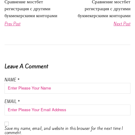
Сравнение мостбет
Сравнение мостбет
регистрация с другими
регистрация с другими
букмекерскими конторами
букмекерскими конторами
Prev Post
Next Post
Leave A Comment
NAME
*
EMAIL
*
Save my name, email, and website in this browser for the next time I
comment.