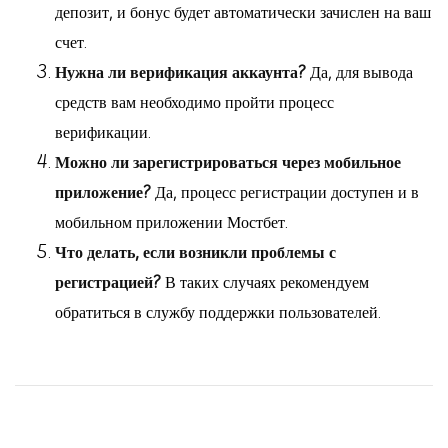
депозит, и бонус будет автоматически зачислен на ваш
счет.
Нужна ли верификация аккаунта?
Да, для вывода
средств вам необходимо пройти процесс
верификации.
Можно ли зарегистрироваться через мобильное
приложение?
Да, процесс регистрации доступен и в
мобильном приложении Мостбет.
Что делать, если возникли проблемы с
регистрацией?
В таких случаях рекомендуем
обратиться в службу поддержки пользователей.