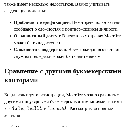
также имеет несколько недостатков. Важно учитывать
следующие моменты:
Проблемы с верификацией:
Некоторые пользователи
сообщают о сложностях с подтверждением личности.
Ограниченный доступ:
В некоторых странах Мостбет
может быть недоступен.
Сложности с поддержкой:
Время ожидания ответа от
службы поддержки может быть длительным.
Сравнение с другими букмекерскими
конторами
Когда речь идет о регистрации, Мостбет можно сравнить с
другими популярными букмекерскими компаниями, такими
как 1xBet, Bet365 и Parimatch. Рассмотрим основные
аспекты: