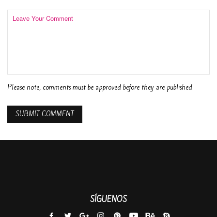
Please note, comments must be approved before they are published
SÍGUENOS