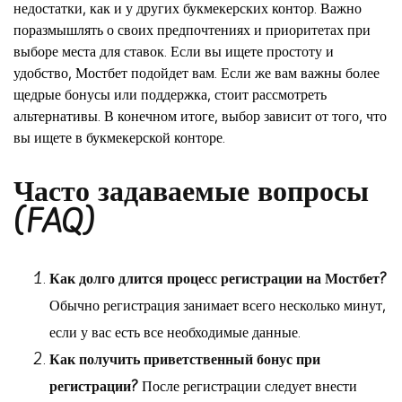
недостатки, как и у других букмекерских контор. Важно
поразмышлять о своих предпочтениях и приоритетах при
выборе места для ставок. Если вы ищете простоту и
удобство, Мостбет подойдет вам. Если же вам важны более
щедрые бонусы или поддержка, стоит рассмотреть
альтернативы. В конечном итоге, выбор зависит от того, что
вы ищете в букмекерской конторе.
Часто задаваемые вопросы
(FAQ)
Как долго длится процесс регистрации на Мостбет?
Обычно регистрация занимает всего несколько минут,
если у вас есть все необходимые данные.
Как получить приветственный бонус при
регистрации?
После регистрации следует внести