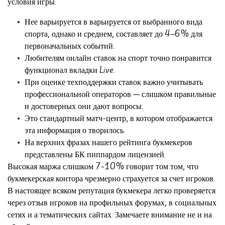
условия игры.
Нее варьируется в варьируется от выбранного вида
спорта, однако и среднем, составляет до 4–6% для
первоначальных событий.
Любителям онлайн ставок на спорт точно понравится
функционал вкладки Live.
При оценке техподдержки ставок важно учитывать
профессиональной операторов — слишком правильные
и достоверных они дают вопросы.
Это стандартный матч-центр, в котором отображается
эта информация о творилось.
На верхних фразах нашего рейтинга букмекеров
представлены БК пиппардом лицензией.
Высокая маржа слишком 7-10% говорит том том, что
букмекерская контора чрезмерно страхуется за счет игроков.
В настоящее всяком репутация букмекера легко проверяется
через отзыв игроков на профильных форумах, в социальных
сетях и а тематических сайтах. Замечаете внимание не и на