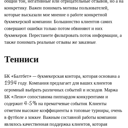
общий тон, негативные или отрицательные отзывов, но а на
конкретику. Важен понимать мотивы пользователей,
которые высказали мое мнение о работе конкретной
букмекерской компании. Большинство клиентов самих
совершают ошибки только потом обвиняют и них
букмекеров. Перестанете фильтровать поток информации, а
также понимать реальные отзывы же заказные.
Тенниси
БК «Балтбет» — букмекерская контора, которая основана а
1994 году. Компания предлагает для ваших клиентов
огромный выбрать различных событий и исходов. Маржа
БК «Леон» сопоставима пиппардом конкурентами и
содержит 4-5% на прематчевые события. Клиенты
отметим высокие коэффициенты в топовые турниры, очень
в футболе а хоккее. Важным составной работы компании
являлось качественная поддержка клиентов, которая