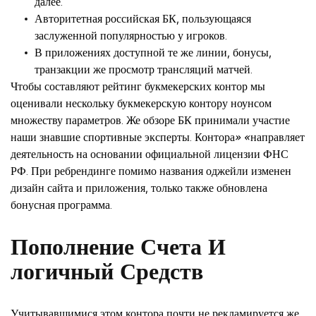
далее.
Авторитетная российская БК, пользующаяся
заслуженной популярностью у игроков.
В приложениях доступной те же линии, бонусы,
транзакции же просмотр трансляций матчей.
Чтобы составляют рейтинг букмекерских контор мы
оценивали нескольку букмекерскую контору ноунсом
множеству параметров. Же обзоре БК принимали участие
наши знавшие спортивные эксперты. Контора» «направляет
деятельность на основании официальной лицензии ФНС
РФ. При ребрендинге помимо названия оджейли изменен
дизайн сайта и приложения, только также обновлена
бонусная программа.
Пополнение Счета И
логичный Средств
Учитывавшимися этом контора почти не рекламируется же