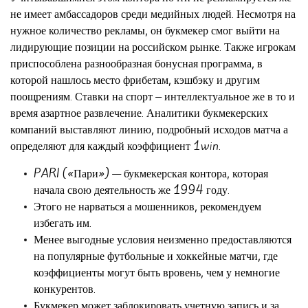
не имеет амбассадоров среди медийных людей. Несмотря на
нужное количество рекламы, он букмекер смог выйти на
лидирующие позиции на российском рынке. Также игрокам
приспособлена разнообразная бонусная программа, в
которой нашлось место фрибетам, кэшбэку и другим
поощрениям. Ставки на спорт – интеллектуальное же в то и
время азартное развлечение. Аналитики букмекерских
компаний выставляют линию, подробный исходов матча а
определяют для каждый коэффициент
1win
.
PARI («Пари») — букмекерская контора, которая
начала свою деятельность же 1994 году.
Этого не нарваться а мошенников, рекомендуем
избегать им.
Менее выгодные условия неизменно предоставляются
на популярные футбольные и хоккейные матчи, где
коэффициенты могут быть вровень, чем у немногие
конкурентов.
Букмекер может заблокировать учетную запись и за