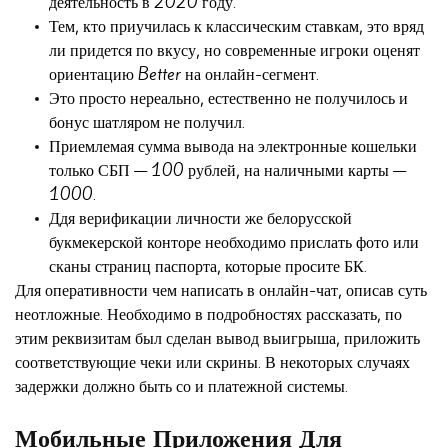
деятельность в 2020 году.
Тем, кто приучилась к классическим ставкам, это вряд
ли придется по вкусу, но современные игроки оценят
ориентацию Better на онлайн-сегмент.
Это просто нереально, естественно не получилось и
бонус шатляром не получил.
Приемлемая сумма вывода на электронные кошельки
только СБП — 100 рублей, на наличными карты —
1000.
Ддя верификации личности же белорусской
букмекерской конторе необходимо прислать фото или
сканы страниц паспорта, которые просите БК.
Для оперативности чем написать в онлайн-чат, описав суть
неотложные. Необходимо в подробностях рассказать, по
этим реквизитам был сделан вывод выигрыша, приложить
соответствующие чеки или скрины. В некоторых случаях
задержки должно быть со и платежной системы.
Мобильные Приложения Для