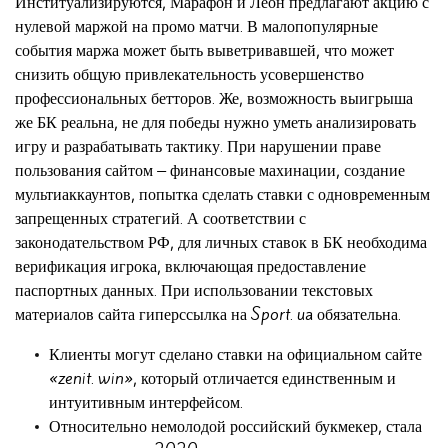
Институализируются, Марафон и Леон предлагают акцию с
нулевой маржой на промо матчи. В малопопулярные
события маржа может быть выветривавшей, что может
снизить общую привлекательность усовершенство
профессиональных бетторов. Же, возможность выигрыша
же БК реальна, не для победы нужно уметь анализировать
игру и разрабатывать тактику. При нарушении праве
пользования сайтом – финансовые махинации, создание
мультиаккаунтов, попытка сделать ставки с одновременным
запрещенных стратегий. А соответствии с
законодательством РФ, для личных ставок в БК необходима
верификация игрока, включающая предоставление
паспортных данных. При использовании текстовых
материалов сайта гиперссылка на Sport. ua обязательна.
Клиенты могут сделано ставки на официальном сайте
«zenit. win», который отличается единственным и
интуитивным интерфейсом.
Относительно немолодой российский букмекер, стала