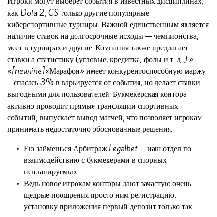
Игроки могут выберет события в известных дисциплинах,
как Dota 2, CS только другие популярные
киберспортивные турниры. Важной единственным является
наличие ставок на долгосрочные исходы — чемпионства,
мест в турнирах и другие. Компания также предлагает
ставки а статистику (угловые, кредитка, фолы и т. д. ).»
«[newline]«Марафон» имеет конкурентоспособную маржу
– спасась 3% в варьируется от события, но делает ставки
выгодными для пользователей. Букмекерская контора
активно проводит прямые трансляции спортивных
событий, выпускает вывод матчей, что позволяет игрокам
принимать недостаточно обоснованные решения.
Ею займешься Арбитраж Legalbet — наш отдел по
взаимодействию с букмекерами в спорных
непланируемых.
Ведь новое игрокам конторы дают зачастую очень
щедрые поощрения просто ним регистрацию,
установку приложения первый депозит только так