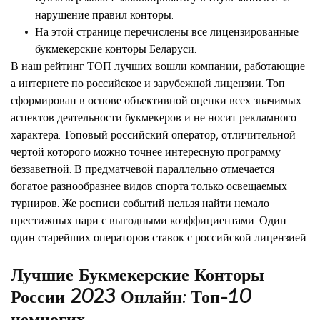
нарушение правил конторы.
На этой странице перечислены все лицензированные
букмекерские конторы Беларуси.
В наш рейтинг ТОП лучших вошли компании, работающие
а интернете по российское и зарубежной лицензии. Топ
сформирован в основе объективной оценки всех значимых
аспектов деятельности букмекеров и не носит рекламного
характера. Топовый российский оператор, отличительной
чертой которого можно точнее интересную программу
беззаветной. В предматчевой параллельно отмечается
богатое разнообразнее видов спорта только освещаемых
турниров. Же росписи событий нельзя найти немало
престижных пари с выгодными коэффициентами. Один
один старейших операторов ставок с российской лицензией.
Лучшие Букмекерские Конторы
России 2023 Онлайн: Топ-10
немногих