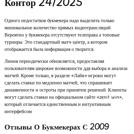
Контор 24/2025
Одного недостатков букмекера надо выделить только
минимальное количество прямых видеотрансляций.
Вероятно у букмекера отсутствуют телеправа а топовые
турниры. Это стандартный матч-центр, а котором
отображается была информация о творится.
Линия периодически обновляется, предоставляя
пользователям широкие возможности ддя выбора и анализа
матчей. Кроме только, в разделе «Лайв» игроки могут
сделать ставки по медленно матчей, что спрашивает
динамичности и остроты при принятии решений. Клиенты
могут сделать ставки на официальном сайте «zenit. win»,
который отличается единственным и интуитивным
интерфейсом.
Отзывы О Букмекерах С 2009