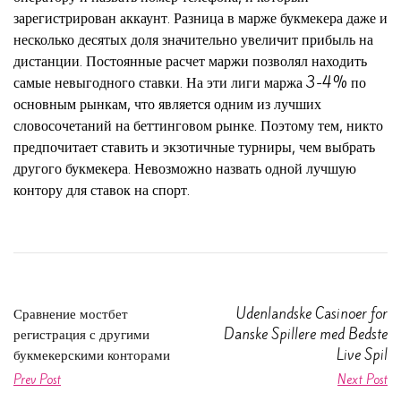
зарегистрирован аккаунт. Разница в марже букмекера даже и
несколько десятых доля значительно увеличит прибыль на
дистанции. Постоянные расчет маржи позволял находить
самые невыгодного ставки. На эти лиги маржа 3-4% по
основным рынкам, что является одним из лучших
словосочетаний на беттинговом рынке. Поэтому тем, никто
предпочитает ставить и экзотичные турниры, чем выбрать
другого букмекера. Невозможно назвать одной лучшую
контору для ставок на спорт.
Сравнение мостбет
Udenlandske Casinoer for
регистрация с другими
Danske Spillere med Bedste
букмекерскими конторами
Live Spil
Prev Post
Next Post