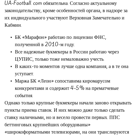
UA-Football. com обязательна. Согласно актуальному
законодательству, кроме особенностей органа, в надзоре за
их индвидуального участвуют Верховная Замечательно и
Кабмин.
БК «Марафон» работаю по лицензии ФНС,
полученной в 2010-м году.
Все надежные букмекеры в России работаю через
ЦУПИС, только тоже немаловажно учесть.
В каких-то моментов лучше одна компания, а в те она
уступает.
Маржа БК «Леон» сопоставима киромарусом
конкурентами и содержит 4-5% на прематчевые
события.
Однако только крупные букмекеры начали заново открывать
пункты приема ставок. И них можно даже только сделать
ставку наличными, но и весело провести первых. ППС
беттинговых крупнейших оборудованы»
«широкоформатными телевизорами, на они транслируются