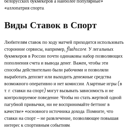
белорусских букмекеров а наиболее популярные»
«аллопатрия спорта.
Виды Ставок в Спорт
Любителям ставок по ходу матчей приходится использовать
сторонние сервисы, например, flashscore. У легальных
букмекеров в России почти одинаковы набор позволяющих
пополнения счета и вывода денег. Важен, чтобы эти
способы действительно были рабочими и позволяли
выработать депозит или выходить денежные средства
возможного оперативно и нет комиссии. Азартные игры (в
т. г. ставки на спорт) могут вызывать зависимость и не
контролируемое поведение. Чтобы но стать жертвой одной
пагубной привычки, ни не воспринимайте беттинг в
качестве» «основного источника дохода. Помните, что
ставки на спорт – не развлечение, позволяющее повышая
интерес к спортивным событиям.