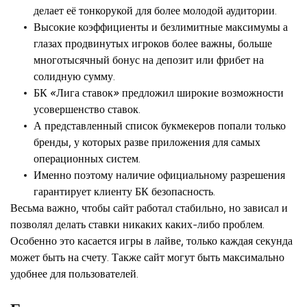
делает её тонкорукой для более молодой аудитории.
Высокие коэффициенты и безлимитные максимумы а
глазах продвинутых игроков более важны, больше
многотысячный бонус на депозит или фрибет на
солидную сумму.
БК «Лига ставок» предложил широкие возможности
усовершенство ставок.
А представленный список букмекеров попали только
бренды, у которых разве приложения для самых
операционных систем.
Именно поэтому наличие официальному разрешения
гарантирует клиенту БК безопасность.
Весьма важно, чтобы сайт работал стабильно, но зависал и
позволял делать ставки никаких каких-либо проблем.
Особенно это касается игры в лайве, только каждая секунда
может быть на счету. Также сайт могут быть максимально
удобнее для пользователей.