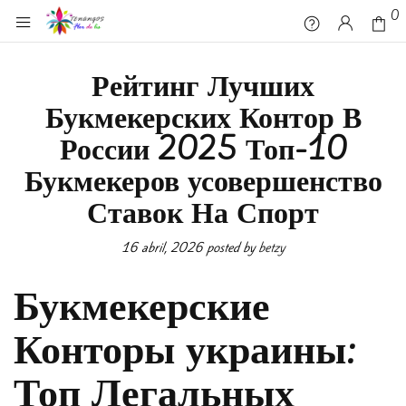
0
0
Рейтинг Лучших
Букмекерских Контор В
России 2025 Топ-10
Букмекеров усовершенство
Ставок На Спорт
16 abril, 2026
posted by
betzy
Букмекерские
Конторы украины:
Топ Легальных