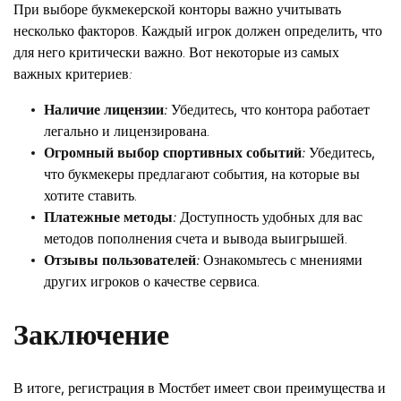
При выборе букмекерской конторы важно учитывать
несколько факторов. Каждый игрок должен определить, что
для него критически важно. Вот некоторые из самых
важных критериев:
Наличие лицензии:
Убедитесь, что контора работает
легально и лицензирована.
Огромный выбор спортивных событий:
Убедитесь,
что букмекеры предлагают события, на которые вы
хотите ставить.
Платежные методы:
Доступность удобных для вас
методов пополнения счета и вывода выигрышей.
Отзывы пользователей:
Ознакомьтесь с мнениями
других игроков о качестве сервиса.
Заключение
В итоге, регистрация в Мостбет имеет свои преимущества и