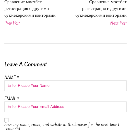
Сравнение мостбет
Сравнение мостбет
регистрация с другими
регистрация с другими
букмекерскими конторами
букмекерскими конторами
Prev Post
Next Post
Leave A Comment
NAME
*
EMAIL
*
Save my name, email, and website in this browser for the next time I
comment.