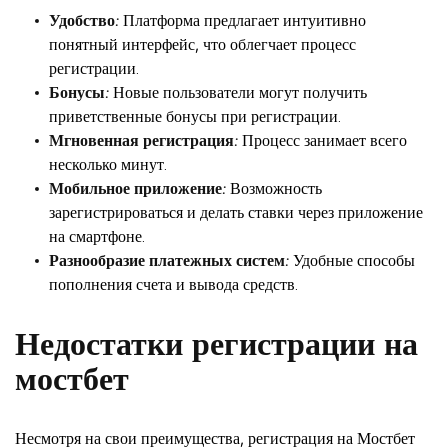
Удобство:
Платформа предлагает интуитивно
понятный интерфейс, что облегчает процесс
регистрации.
Бонусы:
Новые пользователи могут получить
приветственные бонусы при регистрации.
Мгновенная регистрация:
Процесс занимает всего
несколько минут.
Мобильное приложение:
Возможность
зарегистрироваться и делать ставки через приложение
на смартфоне.
Разнообразие платежных систем:
Удобные способы
пополнения счета и вывода средств.
Недостатки регистрации на
мостбет
Несмотря на свои преимущества, регистрация на Мостбет