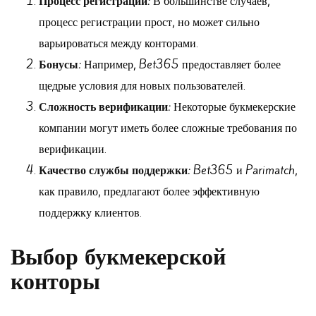
Процесс регистрации:
В большинстве случаев,
процесс регистрации прост, но может сильно
варьироваться между конторами.
Бонусы:
Например, Bet365 предоставляет более
щедрые условия для новых пользователей.
Сложность верификации:
Некоторые букмекерские
компании могут иметь более сложные требования по
верификации.
Качество службы поддержки:
Bet365 и Parimatch,
как правило, предлагают более эффективную
поддержку клиентов.
Выбор букмекерской
конторы