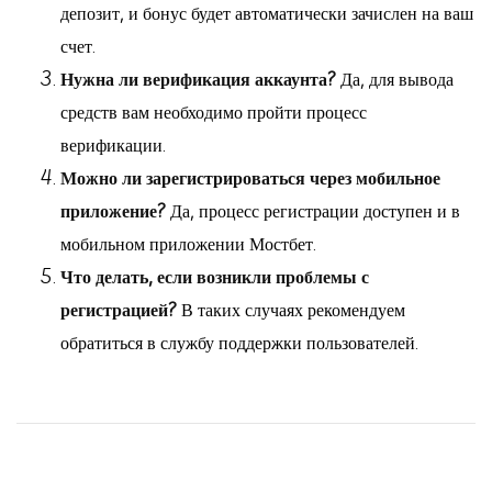
депозит, и бонус будет автоматически зачислен на ваш
счет.
Нужна ли верификация аккаунта?
Да, для вывода
средств вам необходимо пройти процесс
верификации.
Можно ли зарегистрироваться через мобильное
приложение?
Да, процесс регистрации доступен и в
мобильном приложении Мостбет.
Что делать, если возникли проблемы с
регистрацией?
В таких случаях рекомендуем
обратиться в службу поддержки пользователей.