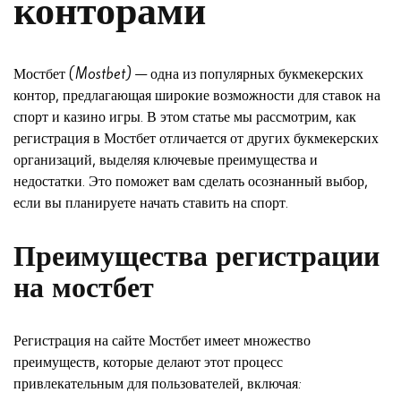
конторами
Мостбет (Mostbet) — одна из популярных букмекерских
контор, предлагающая широкие возможности для ставок на
спорт и казино игры. В этом статье мы рассмотрим, как
регистрация в Мостбет отличается от других букмекерских
организаций, выделяя ключевые преимущества и
недостатки. Это поможет вам сделать осознанный выбор,
если вы планируете начать ставить на спорт.
Преимущества регистрации
на мостбет
Регистрация на сайте Мостбет имеет множество
преимуществ, которые делают этот процесс
привлекательным для пользователей, включая: