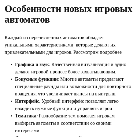
Особенности новых игровых
автоматов
Каждый из перечисленных автоматов обладает
уникальными характеристиками, которые делают их
привлекательными для игроков. Рассмотрим подробнее:
Графика и звук:
Качественная визуализация и аудио
делают игровой процесс более захватывающим.
Бонусные функции:
Многие автоматы предлагают
специальные раунды или возможности для повторного
вращения, что увеличивает шансы на выигрыш.
Интерфейс:
Удобный интерфейс позволяет легко
находить нужные функции и управлять игрой.
Тематика:
Разнообразие тем помогает игрокам
выбирать автоматы в соответствии со своими
интересами.