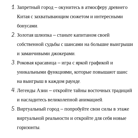
Запретный город – окунитесь в атмосферу древнего
Китая с захватывающим сюжетом и интересными
бонусами.
Золотая шлюпка – станьте капитаном своей
собственной судьбы с шансами на большие выигрыши
и заманчивыми джокерами.
Роковая красавица – игра с яркой графикой и
уникальными функциями, которые повышают шанс
на выигрыш в каждом раунде.
Легенды Азии – откройте тайны восточных традиций
и насладитесь великолепной анимацией.
Виртуальный город – попробуйте свои силы в этаже
виртуальной реальности и откройте для себя новые
горизонты.