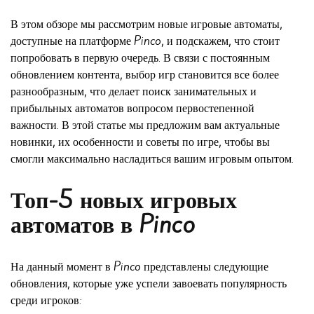
В этом обзоре мы рассмотрим новые игровые автоматы,
доступные на платформе Pinco, и подскажем, что стоит
попробовать в первую очередь. В связи с постоянным
обновлением контента, выбор игр становится все более
разнообразным, что делает поиск занимательных и
прибыльных автоматов вопросом первостепенной
важности. В этой статье мы предложим вам актуальные
новинки, их особенности и советы по игре, чтобы вы
смогли максимально насладиться вашим игровым опытом.
Топ-5 новых игровых
автоматов в Pinco
На данный момент в Pinco представлены следующие
обновления, которые уже успели завоевать популярность
среди игроков: