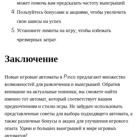
может помочь вам предсказать частоту выигрышей.
Пользуйтесь бонусами и акциями, чтобы увеличить
свои шансы на успех.
Установите лимиты на игру, чтобы избежать
чрезмерных затрат.
Заключение
Новые игровые автоматы в Pinco предлагают множество
возможностей для развлечения и выигрышей. Обратив
внимание на актуальные новинки, вы сможете найти
именно тот автомат, который соответствует вашим
предпочтениям и стилю игры. Не забудьте использовать
представленные советы для выбора подходящего автомата, а
также различные бонусы и акции для улучшения игрового
опыта. Удачи и больших выигрышей в мире игровых
автоматов!