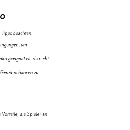
ko
 Tipps beachten:
dingungen, um
ko geeignet ist, da nicht
re Gewinnchancen zu
 Vorteile, die Spieler an