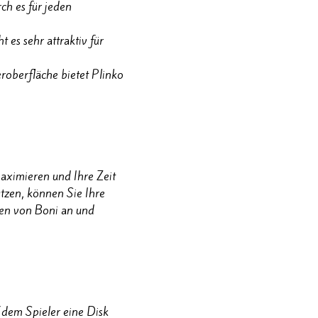
ch es für jeden
es sehr attraktiv für
roberfläche bietet Plinko
aximieren und Ihre Zeit
utzen, können Sie Ihre
ten von Boni an und
f dem Spieler eine Disk