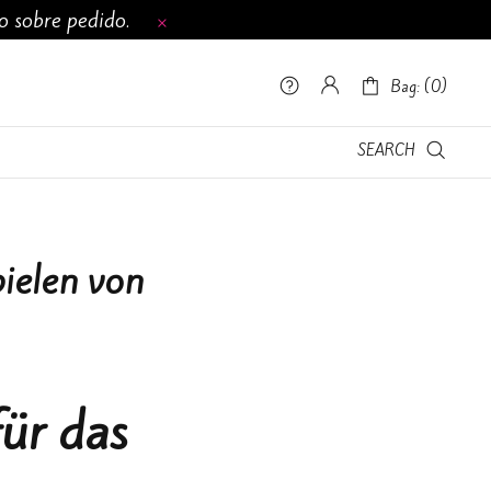
to sobre pedido.
0
0
Lista de deseos -
Bag: (
0
)
Bag: (
0
)
CONTÁCTANOS
SEARCH
pielen von
ür das