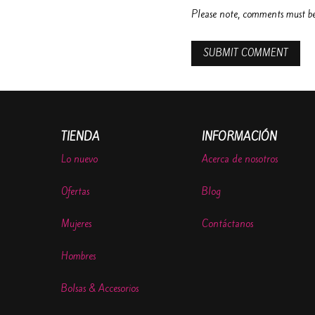
Please note, comments must be
TIENDA
INFORMACIÓN
Lo nuevo
Acerca de nosotros
Ofertas
Blog
Mujeres
Contáctanos
Hombres
Bolsas & Accesorios