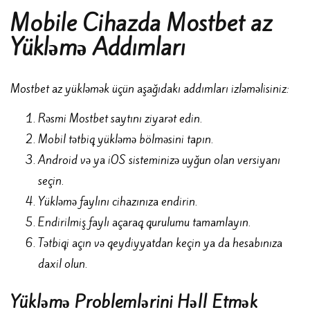
Mobile Cihazda Mostbet az
Yükləmə Addımları
Mostbet az yükləmək üçün aşağıdakı addımları izləməlisiniz:
Rəsmi Mostbet saytını ziyarət edin.
Mobil tətbiq yükləmə bölməsini tapın.
Android və ya iOS sisteminizə uyğun olan versiyanı
seçin.
Yükləmə faylını cihazınıza endirin.
Endirilmiş faylı açaraq qurulumu tamamlayın.
Tətbiqi açın və qeydiyyatdan keçin ya da hesabınıza
daxil olun.
Yükləmə Problemlərini Həll Etmək