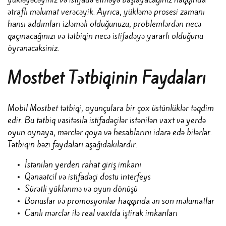
ətraflı məlumat verəcəyik. Ayrıca, yükləmə prosesi zamanı
hansı addımları izləməli olduğunuzu, problemlərdən necə
qaçınacağınızı və tətbiqin necə istifadəyə yararlı olduğunu
öyrənəcəksiniz.
Mostbet Tətbiqinin Faydaları
Mobil Mostbet tətbiqi, oyunçulara bir çox üstünlüklər təqdim
edir. Bu tətbiq vasitəsilə istifadəçilər istənilən vaxt və yerdə
oyun oynaya, mərclər qoya və hesablarını idarə edə bilərlər.
Tətbiqin bəzi faydaları aşağıdakılardır:
İstənilən yerden rahat giriş imkanı
Qənaətcil və istifadəçi dostu interfeys
Sürətli yüklənmə və oyun dönüşü
Bonuslar və promosyonlar haqqında ən son məlumatlar
Canlı mərclər ilə real vaxtda iştirak imkanları