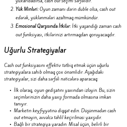
yuxarıdadırsa, cash out seçimi sərfəlidir.
Yük Minləri:
Oyun zamanı dərin duble olsa, cash out
edərək, yüklənmələri azaltmaq mümkündür.
Emosional Qarşısında İtkilər:
İtki yaşandığı zaman cash
out funksiyası, itkilərinizi artırmaqdan qoruyacaqdır.
Uğurlu Strategiyalar
Cash out funksiyasını effektiv tətbiq etmək üçün uğurlu
strategiyalara sahib olmaq çox önəmlidir. Aşağıdakı
strategiyalar, sizi daha sərfəli nəticələrə aparacaq:
İlk olaraq, oyun gedişatını yaxından izləyin. Bu, sizin
seçimlərinizin daha yaxşı formada olmasına imkan
tanıyır.
Marketin keyfiyyətinə diqqət edin. Düşünmədən cash
out etməyin, əvvəlcə təhlil keçirilməsi yaxşıdır.
Bağlı bir strategiya yaradın. Misal üçün, belirli bir