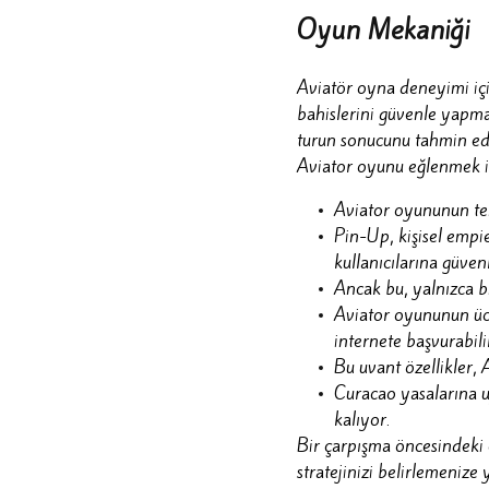
Oyun Mekaniği
Aviatör oyna deneyimi için 
bahislerini güvenle yapma
turun sonucunu tahmin ede
Aviator oyunu eğlenmek iç
Aviator oyununun tem
Pin-Up, kişisel empie
kullanıcılarına güven
Ancak bu, yalnızca b
Aviator oyununun ücr
internete başvurabilir
Bu uvant özellikler,
Curacao yasalarına uy
kalıyor.
Bir çarpışma öncesindeki e
stratejinizi belirlemenize