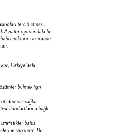
sinoları tercih etmesi,
ak Aviator oyunundaki bir
his miktarını artırabilir.
dır.
ıyor, Türkiye’deki
çözümler bulmak için
ol etmenizi sağlar.
esi standartlarına bağlı
statistikler bahis
lerine izin verin. Bir