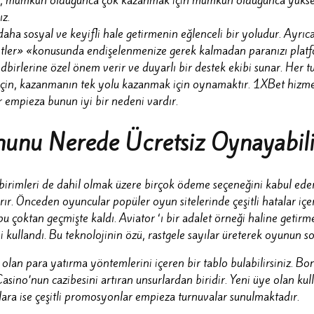
ız.
ha sosyal ve keyifli hale getirmenin eğlenceli bir yoludur. Ayrıc
etler» «konusunda endişelenmenize gerek kalmadan paranızı platfo
dbirlerine özel önem verir ve duyarlı bir destek ekibi sunar. Her
için, kazanmanın tek yolu kazanmak için oynamaktır. 1XBet hizme
r empieza bunun iyi bir nedeni vardır.
unu Nerede Ücretsiz Oynayabili
birimleri de dahil olmak üzere birçok ödeme seçeneğini kabul ede
rır. Önceden oyuncular popüler oyun sitelerinde çeşitli hatalar iç
u çoktan geçmişte kaldı. Aviator ‘ı bir adalet örneği haline getirmek
i kullandı. Bu teknolojinin özü, rastgele sayılar üreterek oyunun 
olan para yatırma yöntemlerini içeren bir tablo bulabilirsiniz. Bo
ino’nun cazibesini artıran unsurlardan biridir. Yeni üye olan kull
lara ise çeşitli promosyonlar empieza turnuvalar sunulmaktadır.