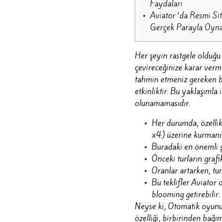
Faydaları
Aviator ‘da Resmi Si
Gerçek Parayla Oyn
Her şeyin rastgele olduğu
çevireceğinize karar verm
tahmin etmeniz gereken bi
etkinliktir. Bu yaklaşımla
olunamamasıdır.
Her durumda, özellikl
x4) üzerine kurmanız
Buradaki en önemli ş
Önceki turların grafi
Oranlar artarken, tu
Bu teklifler Aviator 
blooming getirebilir.
Neyse ki, Otomatik oyunu
özelliği, birbirinden bağı