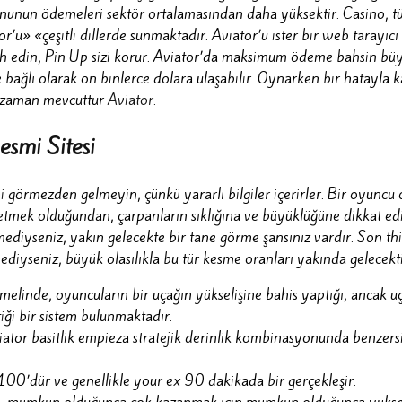
ununun ödemeleri sektör ortalamasından daha yüksektir. Casino, 
u» «çeşitli dillerde sunmaktadır. Aviator’u ister bir web tarayıcı 
h edin, Pin Up sizi korur. Aviator’da maksimum ödeme bahsin büy
ağlı olarak on binlerce dolara ulaşabilir. Oynarken bir hatayla ka
r zaman mevcuttur
Aviator
.
smi Sitesi
ni görmezden gelmeyin, çünkü yararlı bilgiler içerirler. Bir oyuncu
 etmek olduğundan, çarpanların sıklığına ve büyüklüğüne dikkat edi
diyseniz, yakın gelecekte bir tane görme şansınız vardır. Son th
diyseniz, büyük olasılıkla bu tür kesme oranları yakında gelecekti
elinde, oyuncuların bir uçağın yükselişine bahis yaptığı, ancak 
iği bir sistem bulunmaktadır.
ator basitlik empieza stratejik derinlik kombinasyonunda benzersiz
0’dür ve genellikle your ex 90 dakikada bir gerçekleşir.
, mümkün olduğunca çok kazanmak için mümkün olduğunca yükseğ