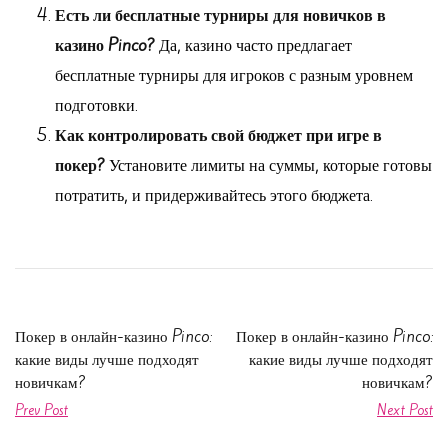
Есть ли бесплатные турниры для новичков в
казино Pinco?
Да, казино часто предлагает
бесплатные турниры для игроков с разным уровнем
подготовки.
Как контролировать свой бюджет при игре в
покер?
Установите лимиты на суммы, которые готовы
потратить, и придерживайтесь этого бюджета.
Покер в онлайн-казино Pinco:
Покер в онлайн-казино Pinco:
какие виды лучше подходят
какие виды лучше подходят
новичкам?
новичкам?
Prev Post
Next Post