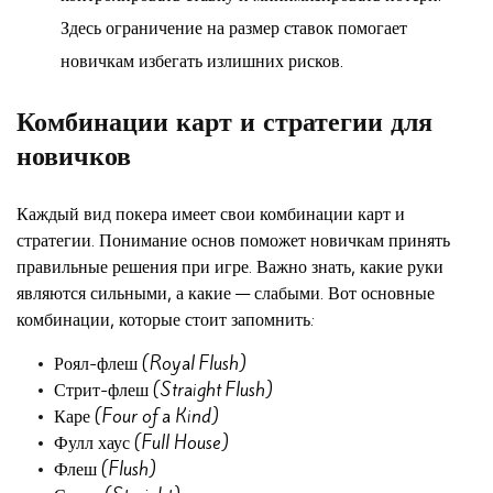
Здесь ограничение на размер ставок помогает
новичкам избегать излишних рисков.
Комбинации карт и стратегии для
новичков
Каждый вид покера имеет свои комбинации карт и
стратегии. Понимание основ поможет новичкам принять
правильные решения при игре. Важно знать, какие руки
являются сильными, а какие — слабыми. Вот основные
комбинации, которые стоит запомнить:
Роял-флеш (Royal Flush)
Стрит-флеш (Straight Flush)
Каре (Four of a Kind)
Фулл хаус (Full House)
Флеш (Flush)