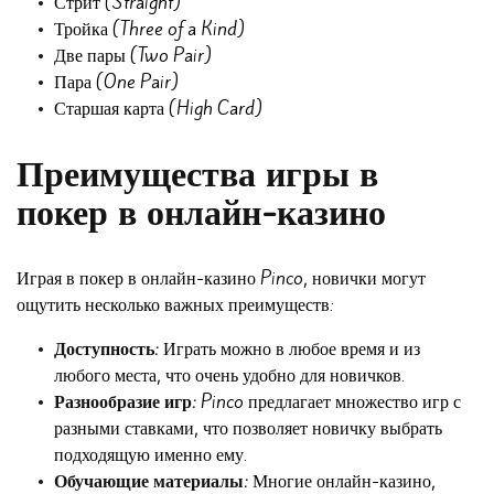
Стрит (Straight)
Тройка (Three of a Kind)
Две пары (Two Pair)
Пара (One Pair)
Старшая карта (High Card)
Преимущества игры в
покер в онлайн-казино
Играя в покер в онлайн-казино Pinco, новички могут
ощутить несколько важных преимуществ:
Доступность:
Играть можно в любое время и из
любого места, что очень удобно для новичков.
Разнообразие игр:
Pinco предлагает множество игр с
разными ставками, что позволяет новичку выбрать
подходящую именно ему.
Обучающие материалы:
Многие онлайн-казино,