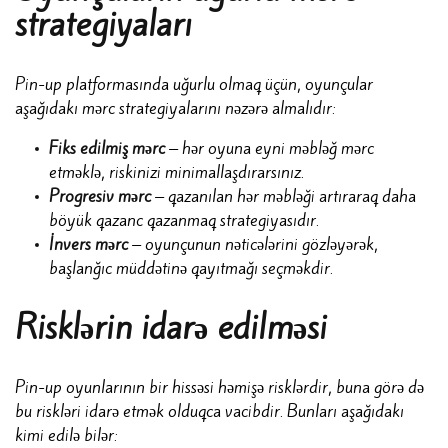
strategiyaları
Pin-up platformasında uğurlu olmaq üçün, oyunçular
aşağıdakı mərc strategiyalarını nəzərə almalıdır:
Fiks edilmiş mərc
– hər oyuna eyni məbləğ mərc
etməklə, riskinizi minimallaşdırarsınız.
Progresiv mərc
– qazanılan hər məbləği artıraraq daha
böyük qazanc qazanmaq strategiyasıdır.
İnvers mərc
– oyunçunun nəticələrini gözləyərək,
başlanğıc müddətinə qayıtmağı seçməkdir.
Risklərin idarə edilməsi
Pin-up oyunlarının bir hissəsi həmişə risklərdir, buna görə də
bu riskləri idarə etmək olduqca vacibdir. Bunları aşağıdakı
kimi edilə bilər: