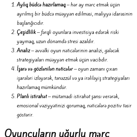
Aylıq büdcə hazırlamaq
– hər ay mərc etmək üçün
ayrılmış bir büdcə müəyyən edilməsi, maliyyə idarəsinin
başlanğıcıdır.
Çeşidlilik
– fərqli oyunlara investisiya edərək riski
yaymaq, uzun dönəmdə stresi azaldır.
Analiz
– əvvəlki oyun nəticələrinin analizi, gələcək
strategiyaları müəyyən etmək üçün vacibdir.
İşarə və gözlənilən nəticələr
– oyun zamanı çıxan
işarələri izləyərək, tənəzzül və ya irəliləyiş strategiyaları
hazırlamaq mümkündür.
Planlı istirahət
– mütəmadi istirahət şansı verərək,
emosional vəziyyətinizi qorumaq, nəticələrə pozitiv təsir
göstərir.
Oyunçuların uğurlu mərc