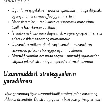
nəzərə almalıdır:
Oyunların qaydaları – oyunun qaydalarını başa düşmək,
oyunçunun əsas müvəffəqiyyətini artırır.
Mərc sistemləri – təhlükəsiz və sistematik mərc etmə
üsulları hazırlamaq vacibdir.
İstənilən risk üzərində düşünmək – oyun çıxışlarını analiz
edərək riskləri azaltmaq mümkündür.
Qazancları mütəmadi olaraq izləmək – qazancların
izlənməsi, gələcək strategiya üçün müəllimdir.
Müxtəlif oyunlar arasında seçim – müxtəlif oyunlardan
istifadə edərək strategiyanı genişləndirmək lazımdır.
Uzunmüddətli strategiyaların
yaradılması
Uğur qazanmaq üçün uzunmüddətli strategiyalar yaratmaq
olduqca önəmlidir. Bu strategiyaların bəzi əsas prinsipləri var: