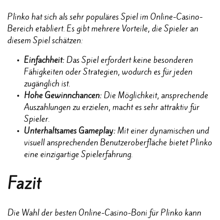
Plinko hat sich als sehr populäres Spiel im Online-Casino-
Bereich etabliert. Es gibt mehrere Vorteile, die Spieler an
diesem Spiel schätzen:
Einfachheit:
Das Spiel erfordert keine besonderen
Fähigkeiten oder Strategien, wodurch es für jeden
zugänglich ist.
Hohe Gewinnchancen:
Die Möglichkeit, ansprechende
Auszahlungen zu erzielen, macht es sehr attraktiv für
Spieler.
Unterhaltsames Gameplay:
Mit einer dynamischen und
visuell ansprechenden Benutzeroberfläche bietet Plinko
eine einzigartige Spielerfahrung.
Fazit
Die Wahl der besten Online-Casino-Boni für Plinko kann