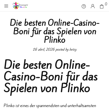
0
0
Die besten Online-Casino-
Boni für das Spielen von
Plinko
16 abril, 2026
posted by
betzy
Die besten Online-
Casino-Boni für das
Spielen von Plinko
Plinko ist eines der spannendsten und unterhaltsamsten