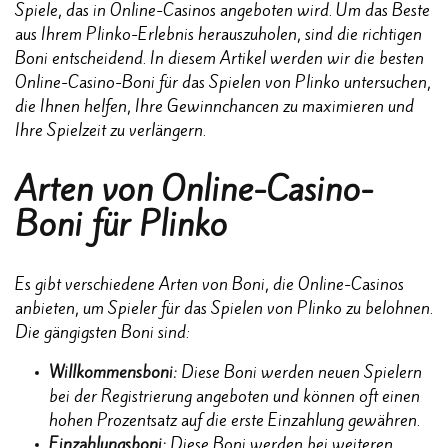
Spiele, das in Online-Casinos angeboten wird. Um das Beste
aus Ihrem Plinko-Erlebnis herauszuholen, sind die richtigen
Boni entscheidend. In diesem Artikel werden wir die besten
Online-Casino-Boni für das Spielen von Plinko untersuchen,
die Ihnen helfen, Ihre Gewinnchancen zu maximieren und
Ihre Spielzeit zu verlängern.
Arten von Online-Casino-
Boni für Plinko
Es gibt verschiedene Arten von Boni, die Online-Casinos
anbieten, um Spieler für das Spielen von Plinko zu belohnen.
Die gängigsten Boni sind:
Willkommensboni:
Diese Boni werden neuen Spielern
bei der Registrierung angeboten und können oft einen
hohen Prozentsatz auf die erste Einzahlung gewähren.
Einzahlungsboni:
Diese Boni werden bei weiteren