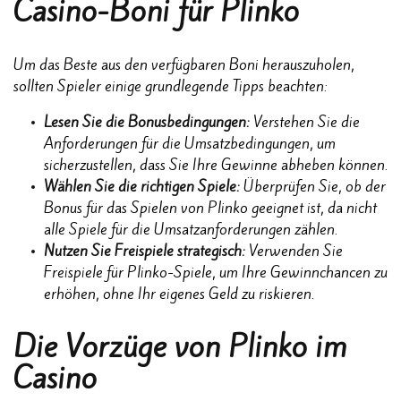
Casino-Boni für Plinko
Um das Beste aus den verfügbaren Boni herauszuholen,
sollten Spieler einige grundlegende Tipps beachten:
Lesen Sie die Bonusbedingungen:
Verstehen Sie die
Anforderungen für die Umsatzbedingungen, um
sicherzustellen, dass Sie Ihre Gewinne abheben können.
Wählen Sie die richtigen Spiele:
Überprüfen Sie, ob der
Bonus für das Spielen von Plinko geeignet ist, da nicht
alle Spiele für die Umsatzanforderungen zählen.
Nutzen Sie Freispiele strategisch:
Verwenden Sie
Freispiele für Plinko-Spiele, um Ihre Gewinnchancen zu
erhöhen, ohne Ihr eigenes Geld zu riskieren.
Die Vorzüge von Plinko im
Casino