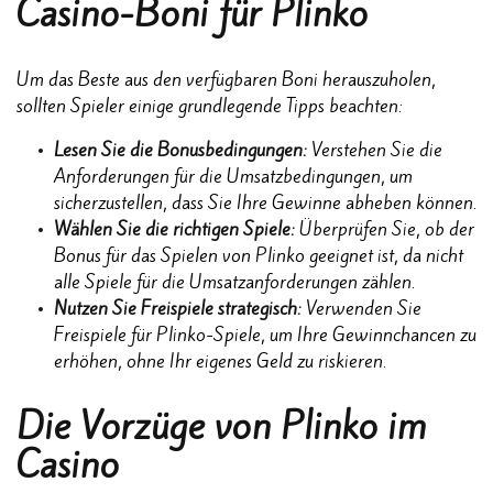
Casino-Boni für Plinko
Um das Beste aus den verfügbaren Boni herauszuholen,
sollten Spieler einige grundlegende Tipps beachten:
Lesen Sie die Bonusbedingungen:
Verstehen Sie die
Anforderungen für die Umsatzbedingungen, um
sicherzustellen, dass Sie Ihre Gewinne abheben können.
Wählen Sie die richtigen Spiele:
Überprüfen Sie, ob der
Bonus für das Spielen von Plinko geeignet ist, da nicht
alle Spiele für die Umsatzanforderungen zählen.
Nutzen Sie Freispiele strategisch:
Verwenden Sie
Freispiele für Plinko-Spiele, um Ihre Gewinnchancen zu
erhöhen, ohne Ihr eigenes Geld zu riskieren.
Die Vorzüge von Plinko im
Casino