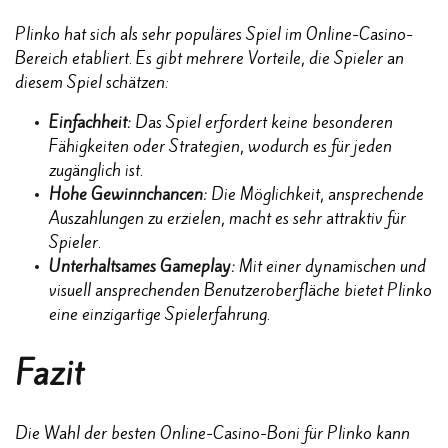
Plinko hat sich als sehr populäres Spiel im Online-Casino-
Bereich etabliert. Es gibt mehrere Vorteile, die Spieler an
diesem Spiel schätzen:
Einfachheit:
Das Spiel erfordert keine besonderen
Fähigkeiten oder Strategien, wodurch es für jeden
zugänglich ist.
Hohe Gewinnchancen:
Die Möglichkeit, ansprechende
Auszahlungen zu erzielen, macht es sehr attraktiv für
Spieler.
Unterhaltsames Gameplay:
Mit einer dynamischen und
visuell ansprechenden Benutzeroberfläche bietet Plinko
eine einzigartige Spielerfahrung.
Fazit
Die Wahl der besten Online-Casino-Boni für Plinko kann