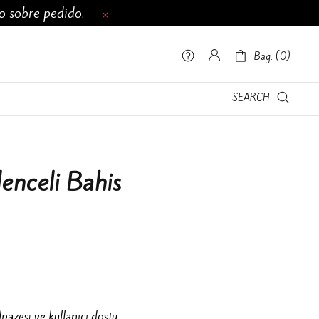
to sobre pedido.
0
0
Lista de deseos -
Bag: (
0
)
Bag: (
0
)
CONTÁCTANOS
SEARCH
lenceli Bahis
pazesi ve kullanıcı dostu