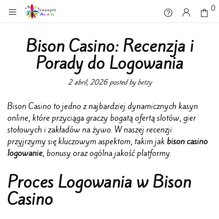
0
0
Bison Casino: Recenzja i
Porady do Logowania
2 abril, 2026
posted by
betzy
Bison Casino to jedno z najbardziej dynamicznych kasyn
online, które przyciąga graczy bogatą ofertą slotów, gier
stołowych i zakładów na żywo. W naszej recenzji
przyjrzymy się kluczowym aspektom, takim jak
bison casino
logowanie
, bonusy oraz ogólna jakość platformy.
Proces Logowania w Bison
Casino